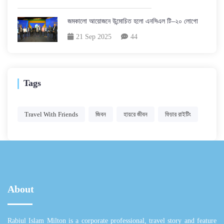
জমকালো আয়োজনে উন্মোচিত হলো এনসিএল টি–২০ লোগো
21 Sep 2025
44
Tags
Travel With Friends
জিবন
হায়রে জীবন
ফিচার রাইটিং
About
Rabiul Islam Milton is a corporate professional, travel story and feature