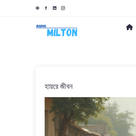
হায়রে জীবন