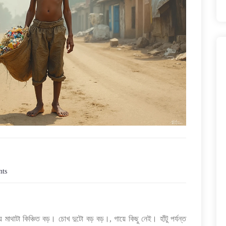
ts
মাথাটা কিঞ্চিত বড়। চোখ দুটো বড় বড়।, গায়ে কিছু নেই। হাঁটু পর্যন্ত