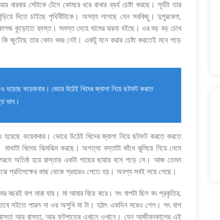
 বারবার সেটাকে টেনে কোমরে ধরে রাখার ব্যর্থ চেষ্টা করছে। সূর্যটা তার
ুড়িয়ে দিতে চাইছে পৃথিবীটাকে। অসহ্য লাগছে যেন সবকিছু। দুপুরবেলা,
টি কাগজ কুড়োতে ব্যস্ত। সমস্ত দেহে ঘামের ঝরনা বইছে। ওর বড় বড় চোখ
 কি জুটেছে তার কোন খবর নেই। একটু মনে করার চেষ্টা করতেই মনে পড়ে
ানাও হয়েছে কয়েকবার। ভোরে উঠেই খিদের জ্বালা নিয়ে ছটফট করতে
ন্ত ভাব।
ানাও হয়েছে কয়েকবার। ভোরে উঠেই খিদের জ্বালা নিয়ে ছটফট করতে করতে
 মাথাটা খিদেয় ঝিমঝিম করছে। অগত্যা বস্তাটা কাঁধে ঝুলিয়ে নিয়ে নেমে
 গরমে অতিষ্ঠ হয়ে রাস্তার একটা গাছের ছায়ায় বসে পড়ে সে। আজ তেমন
ঝে প্রতিপক্ষের কাছ থেকে প্রহারও পেতে হয়। অবশ্য সবই সয়ে গেছে।
্মের বছরই বাপ মারা যায়। মা আবার বিয়ে করে। সৎ বাপটা ছিল বদ প্রকৃতির,
বে সইতে পারল না ওর অসুখি মা টা। হঠাৎ একদিন মরেও গেল। সৎ বাপ
াস্তা আর রাস্তা, আর ফুটপাতের এখানে ওখানে। যেন আজীবনকালের এই