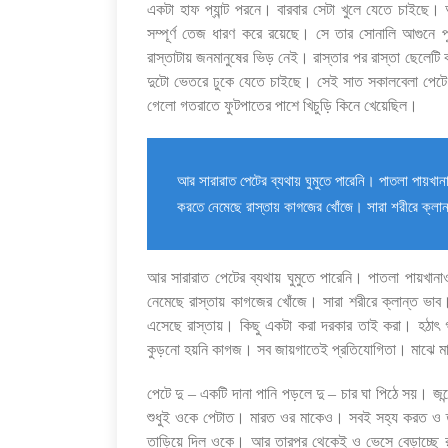
একটা হাফ প্যান্ট পরনে। বারবার সেটা খুলে যেতে চাইছে। আর
সম্পূর্ণ তেজ ধারণ করে রয়েছে। সে তার সোনালি আগুনে প
রাস্তাটায় জনমানুষের ভিড় নেই। রাস্তার পর রাস্তা ছেলে
দুটো ভেতরে ঢুকে যেতে চাইছে। সেই সাত সকালবেলা পেটে
গেলো গতরাতে ফুটপাতের পাশে খিচুড়ি কিনে খেয়েছিল।
আর সারারাত পেটের ব্যথায় ঘুমুতে পারেনি। পাতলা পায়খ
করতে নেমেছে রাস্তায় কাগজের খোঁজে। সারা শরীরে ক্লা
আর সারারাত পেটের ব্যথায় ঘুমুতে পারেনি। পাতলা পায়খ
নেমেছে রাস্তায় কাগজের খোঁজে। সারা শরীরে ক্লান্ত ভাব।
এসেছে রাস্তায়। কিছু একটা করা দরকার তাই করা। হঠাৎ
কুড়নো হয়নি কাগজ। সব জায়গাতেই প্রতিযোগিতা। মাঝে মা
পেটে দু – একটি দানা পানি পড়লে দু – চার ঘা পিঠে সয়। জন
শুধুই ওকে পেটাত। মারত ওর মাকেও। সবই সহ্য করত ও ত
তাড়িয়ে দিল ওকে। আর তারপর থেকেই ও ভেসে বেড়াচ্ছে র