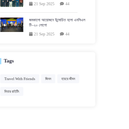
21 Sep 2025
44
জমকালো আয়োজনে উন্মোচিত হলো এনসিএল
টি–২০ লোগো
21 Sep 2025
44
Tags
Travel With Friends
জিবন
হায়রে জীবন
ফিচার রাইটিং