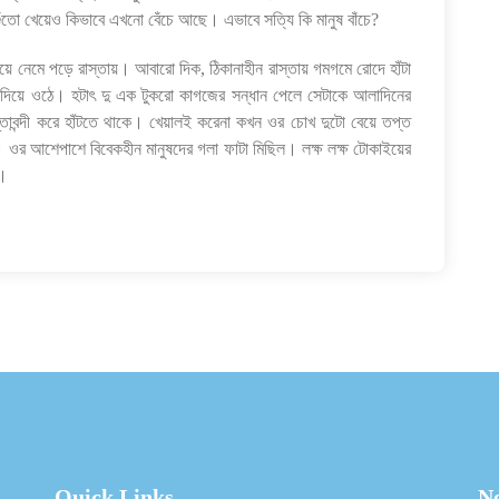
তো খেয়েও কিভাবে এখনো বেঁচে আছে। এভাবে সত্যি কি মানুষ বাঁচে?
নিয়ে নেমে পড়ে রাস্তায়। আবারো দিক, ঠিকানাহীন রাস্তায় গমগমে রোদে হাঁটা
ড় দিয়ে ওঠে। হটাৎ দু এক টুকরো কাগজের সন্ধান পেলে সেটাকে আলাদিনের
াবন্দী করে হাঁটতে থাকে। খেয়ালই করেনা কখন ওর চোখ দুটো বেয়ে তপ্ত
জু। ওর আশেপাশে বিবেকহীন মানুষদের গলা ফাটা মিছিল। লক্ষ লক্ষ টোকাইয়ের
য়।
Quick Links
Ne